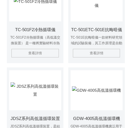
TC-501F2冷熱循環儀
TC-501ETC-501E抗晦暗儀
TC-501F2冷熱循環儀（高低溫交
TC-501E抗晦暗儀一款材料研究領
換裝置） 是一種將實驗材料冷熱
域的試驗裝備，其工作原理是自動
循環的新型產品，可用于測定材料
將實驗樣品放置到一個特定的恒溫
查看詳情
查看詳情
的溫度疲勞老化性能，為材料試驗
液槽內，等達到設定時間后再將樣
提供穩定可靠的試驗條件。它可自
品提起擱置到一邊，等達到擱置時
動將實驗材料從一個溫區的水槽提
間后再將樣品放置到恒溫液槽內，
起放入到另一個溫區的水槽里，在
恒溫液槽的溫度和樣品提起、放置
達到設定時間后再將實驗用品從另
的時間均有微電腦控制系統自動設
一個溫區的水槽放回到原來溫區水
定。該產品可廣泛應用于口腔醫院
槽，如此反復循環使用。
以及相關牙科材料實驗研究領域。
JDSZ系列高低溫循環裝置
GDW-4005高低溫循環機
JDSZ系列高低溫循環裝置，是結
GDW-4005高低溫循環機廣泛用于