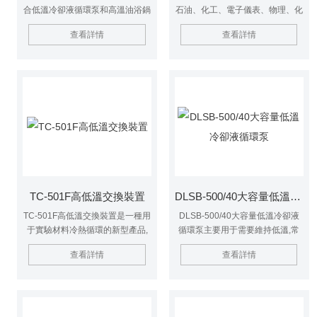
合低溫冷卻液循環泵和高溫油浴鍋
石油、化工、電子儀表、物理、化
兩種產品特點開發生產的新型高低
學、生物工程、醫藥衛生、生命科
查看詳情
查看詳情
溫循環一體機設備，將高、中、低
學、輕工食品、物性測試及化學分
溫熱源綜合在一臺設備上。廣泛適
析等研究部門，低溫恒溫循環器采
用于化學、生物、物理實驗室，是
用風冷式全封閉壓縮機制冷，降溫
大專院校、環保、生化、醫療、化
速度快，噪音低，操作方便。
工、科研、遺傳工程、高分子工程
等實驗室的冷、熱源設備。
TC-501F高低溫交換裝置
DLSB-500/40大容量低溫冷卻液循環泵
TC-501F高低溫交換裝置是一種用
DLSB-500/40大容量低溫冷卻液
于實驗材料冷熱循環的新型產品,
循環泵主要用于需要維持低溫,常
它可自動將實驗用品從一個溫區的
溫條件下工作的化學,生物,物理實
查看詳情
查看詳情
水槽提起放入到另一個溫區的水槽
驗室.是醫藥衛生,化學工業,食品工
里,在達到設定時間后再回到原位,
業,冶金工業,大專院校,科研,遺傳工
如此反復循環使用.
程,高分子工程等實驗室的*設備.