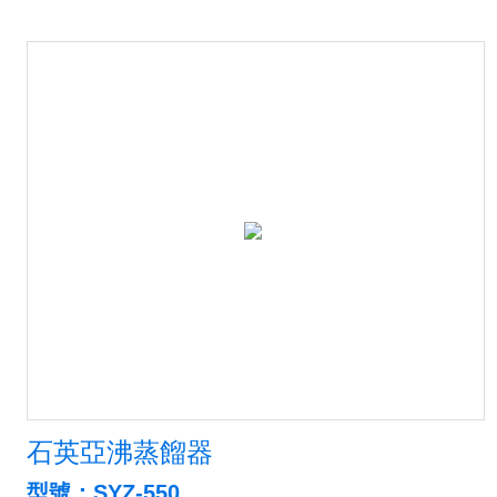
石英亞沸蒸餾器
型號：SYZ-550