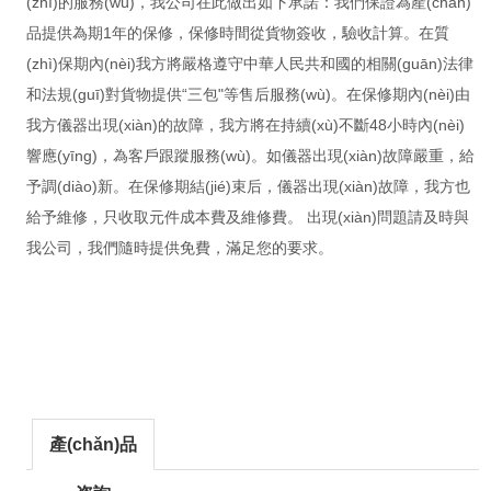
(zhì)的服務(wù)，我公司在此做出如下承諾：我們保證為產(chǎn)
品提供為期1年的保修，保修時間從貨物簽收，驗收計算。在質
(zhì)保期內(nèi)我方將嚴格遵守中華人民共和國的相關(guān)法律
和法規(guī)對貨物提供“三包"等售后服務(wù)。在保修期內(nèi)由
我方儀器出現(xiàn)的故障，我方將在持續(xù)不斷48小時內(nèi)
響應(yīng)，為客戶跟蹤服務(wù)。如儀器出現(xiàn)故障嚴重，給
予調(diào)新。在保修期結(jié)束后，儀器出現(xiàn)故障，我方也
給予維修，只收取元件成本費及維修費。 出現(xiàn)問題請及時與
我公司，我們隨時提供免費，滿足您的要求。
產(chǎn)品