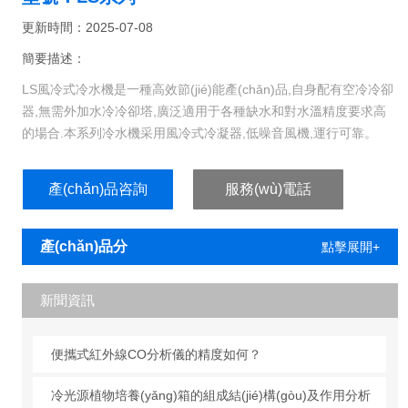
更新時間：2025-07-08
簡要描述：
LS風冷式冷水機是一種高效節(jié)能產(chǎn)品,自身配有空冷冷卻
器,無需外加水冷冷卻塔,廣泛適用于各種缺水和對水溫精度要求高
的場合.本系列冷水機采用風冷式冷凝器,低噪音風機,運行可靠。
產(chǎn)品咨詢
服務(wù)電話
產(chǎn)品分
點擊展開+
類
新聞資訊
便攜式紅外線CO分析儀的精度如何？
冷光源植物培養(yǎng)箱的組成結(jié)構(gòu)及作用分析