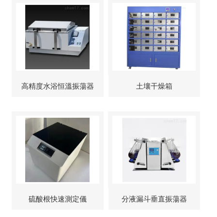
高精度水浴恒溫振蕩器
土壤干燥箱
硫酸根快速測定儀
分液漏斗垂直振蕩器