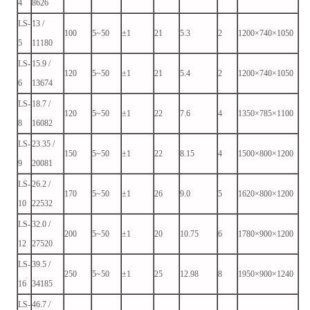
4
8626
LS-
13 /
100
5~50
±1
21
5.3
2
1200×740×1050
5
11180
LS-
15.9 /
120
5~50
±1
21
5.4
2
1200×740×1050
6
13674
LS-
18.7 /
120
5~50
±1
22
7.6
4
1350×785×1100
8
16082
LS-
23.35 /
150
5~50
±1
22
8.15
4
1500×800×1200
9
20081
LS-
26.2 /
170
5~50
±1
26
9.0
5
1620×800×1200
10
22532
LS-
32.0 /
200
5~50
±1
20
10.75
6
1780×900×1200
12
27520
LS-
39.5 /
250
5~50
±1
25
12.98
8
1950×900×1240
16
34185
LS-
46.7 /