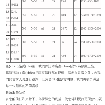
300
5~50
±1
22
15.6
12
1750×950×1600
18
40162
LS-
52.4 /
350
5~50
±1
29
18.0
12
2254×1150×1850
20
45064
LS-
79.0 /
500
5~50
±1
21
24.76
12
2300×1300×2000
30
67940
LS-
104.8 /
600
5~50
±1
21
36
24
2500×1500×2000
40
90128
LS-
131.4 /
600
5~50
±1
21
42.6
24
2800×1700×2100
50
113004
產(chǎn)品質(zhì)量：我們保證本店產(chǎn)品均為原廠正品。
購買咨詢：產(chǎn)品庫存隨時都在變動，請您在采購之前，向我
們的售前人員進行咨詢，以免發(fā)生缺貨問題，我們將盡力滿足
每一位顧客的不同需求。
售后服務(wù)：
在您的信任和支持下，為保障您的利益，使您得到更好更優(yōu)質