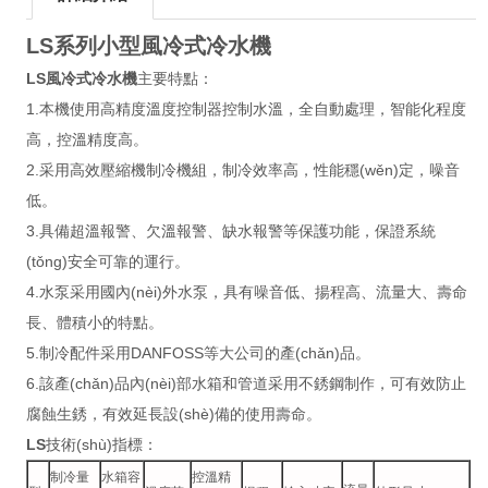
LS系列小型
風冷式冷水機
LS
風冷式冷水機
主要特點：
1.本機使用高精度溫度控制器控制水溫，全自動處理，智能化程度
高，控溫精度高。
2.采用高效壓縮機制冷機組，制冷效率高，性能穩(wěn)定，噪音
低。
3.具備超溫報警、欠溫報警、缺水報警等保護功能，保證系統
(tǒng)安全可靠的運行。
4.水泵采用國內(nèi)外水泵，具有噪音低、揚程高、流量大、壽命
長、體積小的特點。
5.制冷配件采用DANFOSS等大公司的產(chǎn)品。
6.該產(chǎn)品內(nèi)部水箱和管道采用不銹鋼制作，可有效防止
腐蝕生銹，有效延長設(shè)備的使用壽命。
LS
技術(shù)指標：
制冷量
水箱容
控溫精