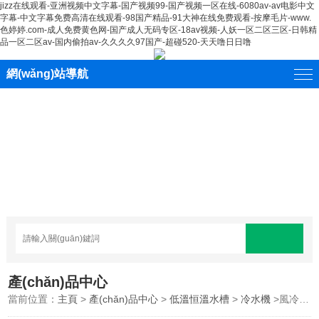
jizz在线观看-亚洲视频中文字幕-国产视频99-国产视频一区在线-6080av-av电影中文
字幕-中文字幕免费高清在线观看-98国产精品-91大神在线免费观看-按摩毛片-www.
色婷婷.com-成人免费黄色网-国产成人无码专区-18av视频-人妖一区二区三区-日韩精
品一区二区av-国内偷拍av-久久久久97国产-超碰520-天天噜日日噜
網(wǎng)站導航
產(chǎn)品中心
當前位置：
主頁
>
產(chǎn)品中心
>
低溫恒溫水槽
>
冷水機
>風冷式冷水機