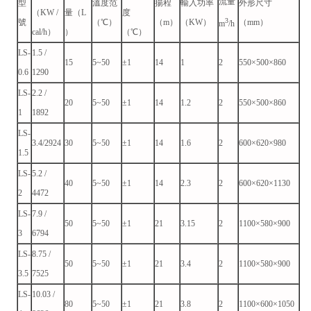
流量
型
溫度范
揚程
輸入功率
外形尺寸
（KW /
量（L
度
3
號
（℃）
（m）
（KW）
（mm）
m
/h
cal/h）
）
（℃）
LS-
1.5 /
15
5~50
±1
14
1
2
550×500×860
0.6
1290
LS-
2.2 /
20
5~50
±1
14
1.2
2
550×500×860
1
1892
LS-
3.4/2924
30
5~50
±1
14
1.6
2
600×620×980
1.5
LS-
5.2 /
40
5~50
±1
14
2.3
2
600×620×1130
2
4472
LS-
7.9 /
50
5~50
±1
21
3.15
2
1100×580×900
3
6794
LS-
8.75 /
50
5~50
±1
21
3.4
2
1100×580×900
3.5
7525
LS-
10.03 /
80
5~50
±1
21
3.8
2
1100×600×1050